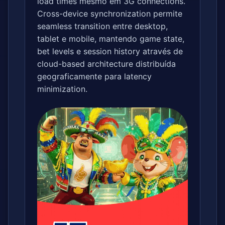
load times mesmo em 3G connections.
Cross-device synchronization permite
seamless transition entre desktop,
tablet e mobile, mantendo game state,
bet levels e session history através de
cloud-based architecture distribuída
geograficamente para latency
minimization.