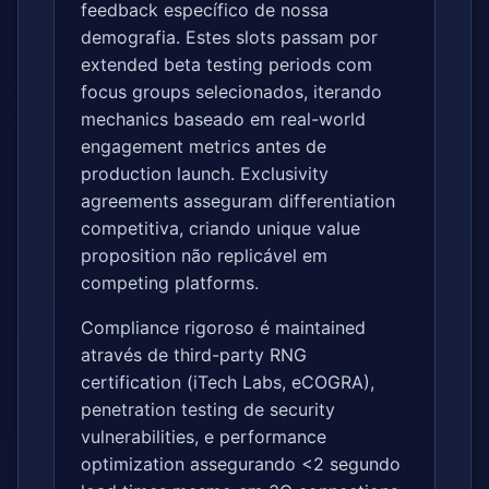
feedback específico de nossa
demografia. Estes slots passam por
extended beta testing periods com
focus groups selecionados, iterando
mechanics baseado em real-world
engagement metrics antes de
production launch. Exclusivity
agreements asseguram differentiation
competitiva, criando unique value
proposition não replicável em
competing platforms.
Compliance rigoroso é maintained
através de third-party RNG
certification (iTech Labs, eCOGRA),
penetration testing de security
vulnerabilities, e performance
optimization assegurando <2 segundo