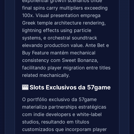
exponential growth scenarios onde
final spins carry multipliers exceeding
100x. Visual presentation emprega
Greek temple architecture rendering,
lightning effects using particle
systems, e orchestral soundtrack
elevando production value. Ante Bet e
Buy Feature mantém mechanical
consistency com Sweet Bonanza,
facilitando player migration entre titles
related mechanically.
🎰 Slots Exclusivos da 57game
O portfólio exclusivo da 57game
materializa partnerships estratégicas
com indie developers e white-label
studios, resultando em títulos
customizados que incorporam player