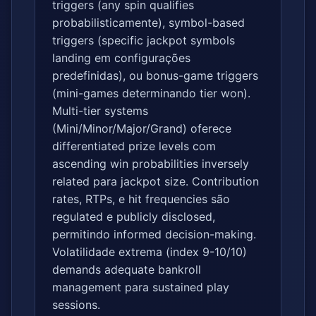
triggers (any spin qualifies
probabilisticamente), symbol-based
triggers (specific jackpot symbols
landing em configurações
predefinidas), ou bonus-game triggers
(mini-games determinando tier won).
Multi-tier systems
(Mini/Minor/Major/Grand) oferece
differentiated prize levels com
ascending win probabilities inversely
related para jackpot size. Contribution
rates, RTPs, e hit frequencies são
regulated e publicly disclosed,
permitindo informed decision-making.
Volatilidade extrema (index 9-10/10)
demands adequate bankroll
management para sustained play
sessions.