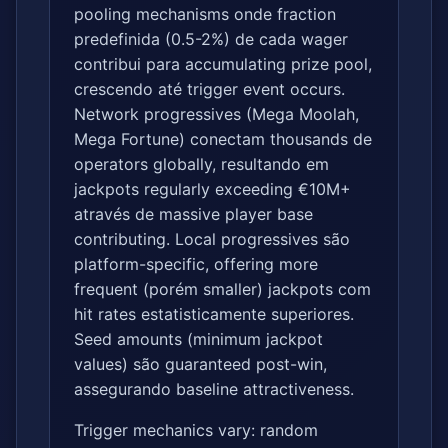
pooling mechanisms onde fraction
predefinida (0.5-2%) de cada wager
contribui para accumulating prize pool,
crescendo até trigger event occurs.
Network progressives (Mega Moolah,
Mega Fortune) conectam thousands de
operators globally, resultando em
jackpots regularly exceeding €10M+
através de massive player base
contributing. Local progressives são
platform-specific, offering more
frequent (porém smaller) jackpots com
hit rates estatisticamente superiores.
Seed amounts (minimum jackpot
values) são guaranteed post-win,
assegurando baseline attractiveness.
Trigger mechanics vary: random