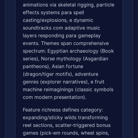
animations via skeletal rigging, particle
effects systems para spell
casting/explosions, e dynamic
soundtracks com adaptive music
layers responding para gameplay
events. Themes span comprehensive
spectrum: Egyptian archaeology (Book
series), Norse mythology (Asgardian
pantheons), Asian fortune
(dragon/tiger motifs), adventure
genres (explorer narratives), e fruit
machine reimaginings (classic symbols
com modern presentation).
Feature richness defines category:
expanding/sticky wilds transforming
reel sections, scatter-triggered bonus
games (pick-em rounds, wheel spins,