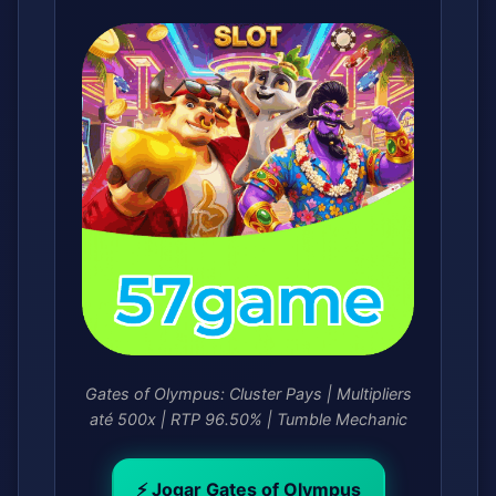
Gates of Olympus: Cluster Pays | Multipliers
até 500x | RTP 96.50% | Tumble Mechanic
⚡ Jogar Gates of Olympus