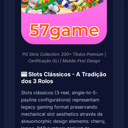
PG Slots Collection: 200+ Títulos Premium |
Certificação GLI | Mobile-First Design
🎰 Slots Clássicos - A Tradição
dos 3 Rolos
Slots clássicos (3-reel, single-to-5-
payline configurations) representam
legacy gaming format preservando
mechanical slot aesthetics através de
skeuomorphic design elements: cherry,