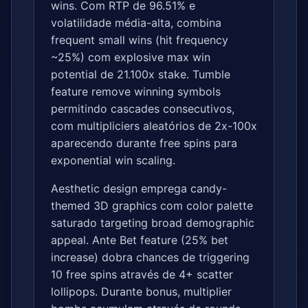
wins. Com RTP de 96.51% e
volatilidade média-alta, combina
frequent small wins (hit frequency
~25%) com explosive max win
potential de 21.100x stake. Tumble
feature remove winning symbols
permitindo cascades consecutivos,
com multipliciers aleatórios de 2x-100x
aparecendo durante free spins para
exponential win scaling.
Aesthetic design emprega candy-
themed 3D graphics com color palette
saturado targeting broad demographic
appeal. Ante Bet feature (25% bet
increase) dobra chances de triggering
10 free spins através de 4+ scatter
lollipops. Durante bonus, multiplier