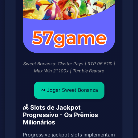
Sweet Bonanza: Cluster Pays | RTP 96.51% |
Max Win 21.100x | Tumble Feature
🍬 Jogar Sweet Bonanza
💰 Slots de Jackpot
Progressivo - Os Prêmios
Milionários
Progressive jackpot slots implementam