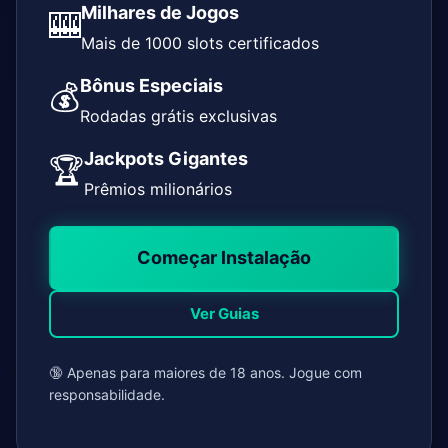
Milhares de Jogos
🎰
Mais de 1000 slots certificados
Bônus Especiais
💰
Rodadas grátis exclusivas
Jackpots Gigantes
🏆
Prêmios milionários
Começar Instalação
Ver Guias
🔞 Apenas para maiores de 18 anos. Jogue com
responsabilidade.