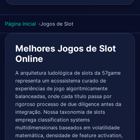
Página Inicial
Jogos de Slot
Melhores Jogos de Slot
Online
A arquitetura ludológica de slots da 57game
representa um ecossistema curado de
experiências de jogo algoritmicamente
balanceadas, onde cada título passa por
rigoroso processo de due diligence antes da
integração. Nossa taxonomia de slots
emprega classification systems
multidimensionais baseados em volatilidade
matemática, densidade de feature activation,