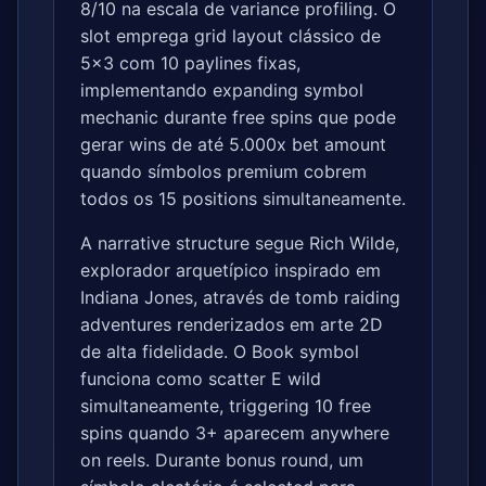
8/10 na escala de variance profiling. O
slot emprega grid layout clássico de
5×3 com 10 paylines fixas,
implementando expanding symbol
mechanic durante free spins que pode
gerar wins de até 5.000x bet amount
quando símbolos premium cobrem
todos os 15 positions simultaneamente.
A narrative structure segue Rich Wilde,
explorador arquetípico inspirado em
Indiana Jones, através de tomb raiding
adventures renderizados em arte 2D
de alta fidelidade. O Book symbol
funciona como scatter E wild
simultaneamente, triggering 10 free
spins quando 3+ aparecem anywhere
on reels. Durante bonus round, um