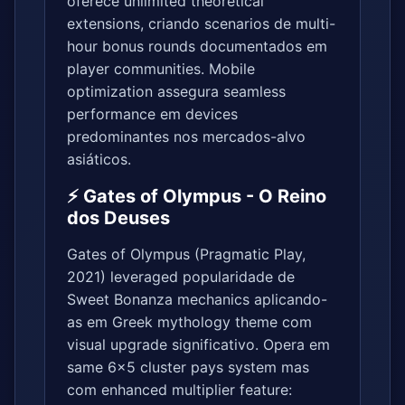
oferece unlimited theoretical
extensions, criando scenarios de multi-
hour bonus rounds documentados em
player communities. Mobile
optimization assegura seamless
performance em devices
predominantes nos mercados-alvo
asiáticos.
⚡ Gates of Olympus - O Reino
dos Deuses
Gates of Olympus (Pragmatic Play,
2021) leveraged popularidade de
Sweet Bonanza mechanics aplicando-
as em Greek mythology theme com
visual upgrade significativo. Opera em
same 6×5 cluster pays system mas
com enhanced multiplier feature: