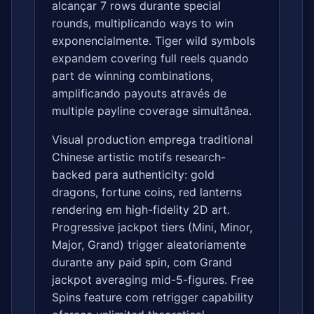
alcançar 7 rows durante special
rounds, multiplicando ways to win
exponencialmente. Tiger wild symbols
expandem covering full reels quando
part de winning combinations,
amplificando payouts através de
multiple payline coverage simultânea.
Visual production emprega traditional
Chinese artistic motifs research-
backed para authenticity: gold
dragons, fortune coins, red lanterns
rendering em high-fidelity 2D art.
Progressive jackpot tiers (Mini, Minor,
Major, Grand) trigger aleatoriamente
durante any paid spin, com Grand
jackpot averaging mid-5-figures. Free
Spins feature com retrigger capability